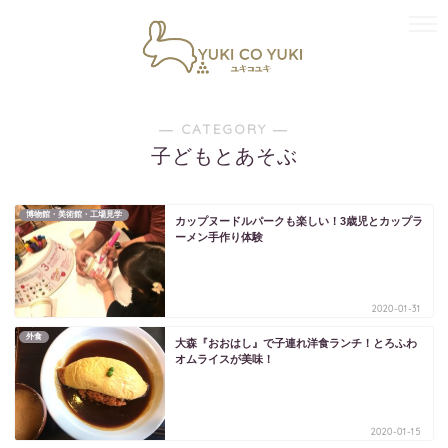
― CATEGORY ―
子どもとあそぶ
博物館・美術館・工場見学
カップヌードルパークも楽しい！3歳児とカップラ
ーメン手作り体験
2020-01-31
外食
大森『おおはし』で子連れ洋食ランチ！とろふわ
オムライスが美味！
2020-01-15