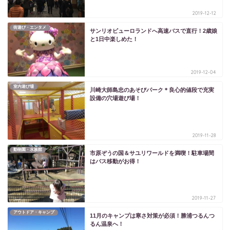
2019-12-12
街遊び・エンタメ
サンリオピューロランドへ高速バスで直行！2歳娘
と1日中楽しめた！
2019-12-04
室内遊び場
川崎大師島忠のあそびパーク＊良心的値段で充実
設備の穴場遊び場！
2019-11-28
動物園・水族館
市原ぞうの国＆サユリワールドを満喫！駐車場間
はバス移動がお得！
2019-11-27
アウトドア・キャンプ
11月のキャンプは寒さ対策が必須！勝浦つるんつ
るん温泉へ！