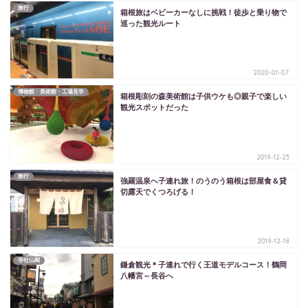
旅行
箱根旅はベビーカーなしに挑戦！徒歩と乗り物で
巡った観光ルート
2020-01-07
博物館・美術館・工場見学
箱根彫刻の森美術館は子供ウケも◎親子で楽しい
観光スポットだった
2019-12-23
旅行
強羅温泉へ子連れ旅！のうのう箱根は部屋食＆貸
切露天でくつろげる！
2019-12-18
寺社仏閣
鎌倉観光＊子連れで行く王道モデルコース！鶴岡
八幡宮～長谷へ