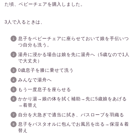
た頃、ベビーチェアを購入しました。
3人で入るときは、
息子をベビーチェアに座らせておいて娘を手伝いつ
つ自分も洗う。
湯舟に浸かる場合は娘を先に湯舟へ（5歳なので1人
で大丈夫）
0歳息子を膝に乗せて洗う
みんなで湯舟へ
もう一度息子を座らせる
かかり湯→娘の体を拭く補助→先に5歳娘をあげる
→着替え
自分を大急ぎで適当に拭き、バスローブを羽織る
息子をバスタオルに包んでお風呂を出る→保湿＆着
替え