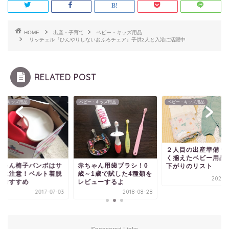
HOME
出産・子育て
ベビー・キッズ用品
リッチェル『ひんやりしないおふろチェア』子供2人と入浴に活躍中
RELATED POST
ー・キッズ用品
ベビー・キッズ用品
ベビー・キッズ用品
２人目の出産準備＊
く揃えたベビー用品
ちゃん椅子バンボはサ
赤ちゃん用歯ブラシ！0
下がりのリスト
ズに注意！ベルト着脱
歳～1歳で試した4種類を
2021-0
がおすすめ
レビューするよ
2017-07-03
2018-08-28