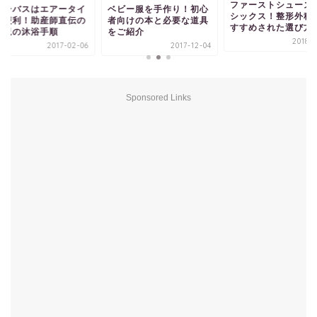
ファーストシューズ
ビーバスはエアータイ
ベビー服を手作り！初心
シックス！整形外科
が便利！助産師直伝の
者向けの本と必要な道具
すすめされた選び方
生児の沐浴手順
をご紹介
2018-0
2017-02-06
2017-12-04
Sponsored Links