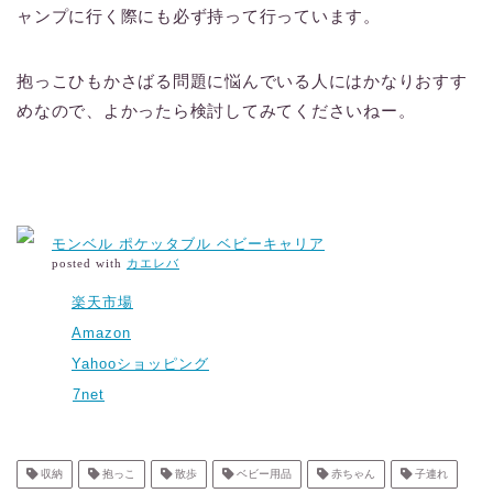
ャンプに行く際にも必ず持って行っています。
抱っこひもかさばる問題に悩んでいる人にはかなりおすす
めなので、よかったら検討してみてくださいねー。
モンベル ポケッタブル ベビーキャリア
posted with
カエレバ
楽天市場
Amazon
Yahooショッピング
7net
収納
抱っこ
散歩
ベビー用品
赤ちゃん
子連れ