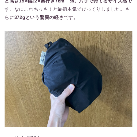
と高さ15×幅22×奥行き7cm ㎝。片手で持てるサイズ感で
す。
なにこれちっさ！と最初本気でびっくりしました。さ
らに
372gという驚異の軽さ
です。