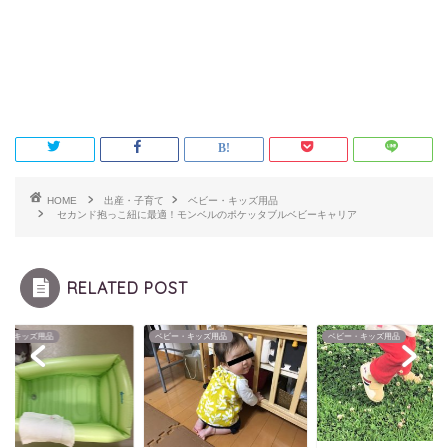
HOME
出産・子育て
ベビー・キッズ用品
セカンド抱っこ紐に最適！モンベルのポケッタブルベビーキャリア
RELATED POST
ー・キッズ用品
ベビー・キッズ用品
ベビー・キッズ用品