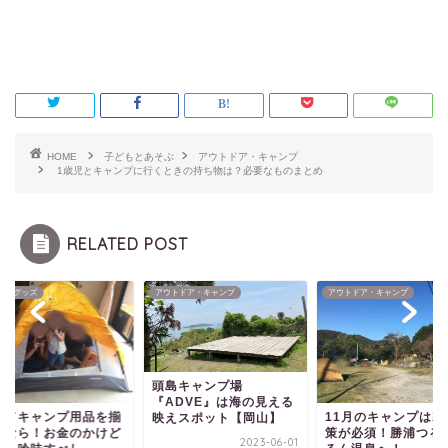
HOME
子どもとあそぶ
アウトドア・キャンプ
1歳児とキャンプに行くときの持ち物は？必要なものまとめ
RELATED POST
トドア・キャンプ
アウトドア・キャンプ
おすすめグッズ
島キャンプ場
ADVE』は海の見える
11月のキャンプは寒さ対
初めてキャンプ用品
えスポット【岡山】
策が必須！勝浦つるんつ
えるなら！お金のか
2023-06-01