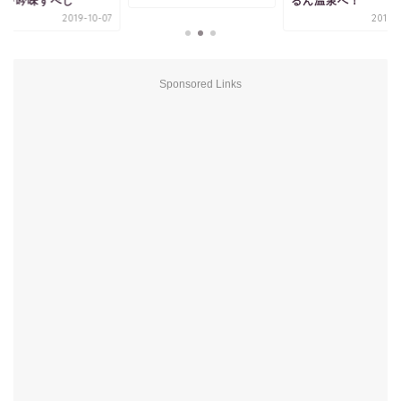
るん温泉へ！
ころを吟味すべし
2019-11-23
2019-
Sponsored Links