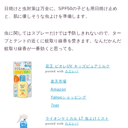
日焼けと虫対策は万全に。SPF50の子ども用日焼け止め
と、肌に優しそうな虫よけを準備します。
虫に関してはスプレーだけでは予防しきれないので、ター
プとテントの近くに蚊取り線香を焚きます。なんだかんだ
蚊取り線香が一番効くと思ってる。
花王 ビオレUV キッズピュアミルク
posted with
カエレバ
楽天市場
Amazon
Yahooショッピング
7net
ライオンケミカル LT 虫よけミスト
posted with
カエレバ