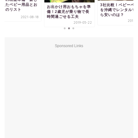
揃えたベビー用品とお
3社比較！ベビーベ
お出かけ用おもちゃを準
がりのリスト
を沖縄でレンタルす
備！2歳児が乗り物で長
ら安いのは？
時間過ごせる工夫
2021-08-18
2016-
2019-05-22
Sponsored Links