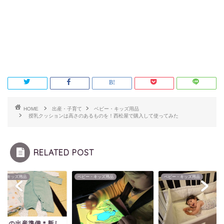
HOME
出産・子育て
ベビー・キッズ用品
授乳クッションは高さのあるものを！西松屋で購入して使ってみた
RELATED POST
ー・キッズ用品
ベビー・キッズ用品
ベビー・キッズ用品
人目の出産準備＊新し