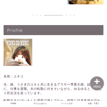
HOME
Profile
子どもとあそぶ
ペットうさぎ
出産・子育て
名前：ユキコ
夫、娘、うさぎのユキと共に生きるアラサー専業主婦。結婚を機
MENU
に、仕事を退職。夫の転勤に付きそいながら、ゆるゆると、3人と
１匹生活を送っています。
転勤するたびいろんな場所で遊んでたら、何気に日本各地を訪れ
HOME
子どもとあそぶ
ペットうさぎ
出産・子育て
てることに気付いたので、役に立ちそうな話題と共に、お出かけ