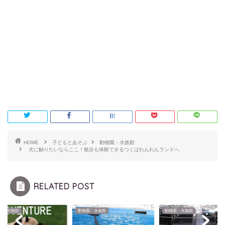
HOME
子どもとあそぶ
動物園・水族館
犬に触りたいならここ！散歩も体験できるつくばわんわんランドへ
RELATED POST
園・水族館
動物園・水族館
動物園・水族館