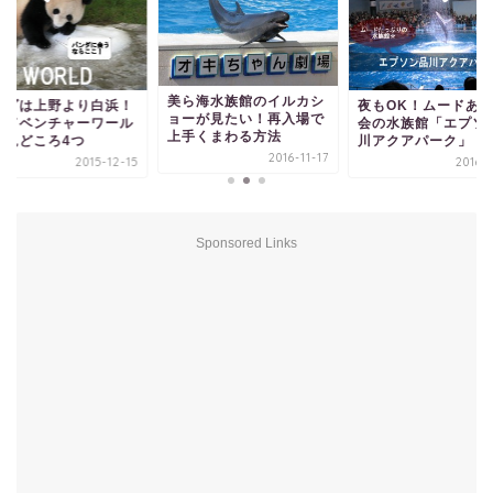
美ら海水族館のイルカシ
ンダは上野より白浜！
夜もOK！ムードあ
ョーが見たい！再入場で
アドベンチャーワール
会の水族館「エプソ
上手くまわる方法
」見どころ4つ
川アクアパーク」
2016-11-17
2015-12-15
2016-0
Sponsored Links