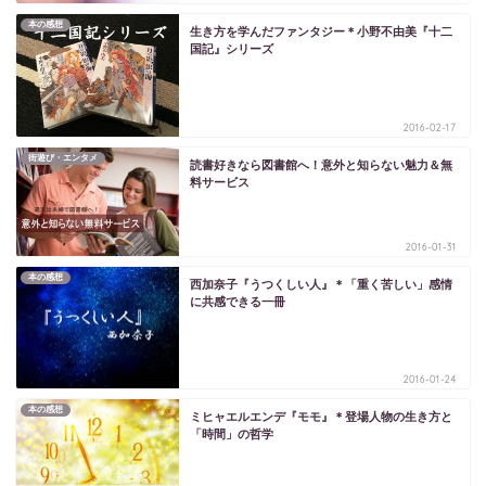
本の感想
生き方を学んだファンタジー＊小野不由美『十二
国記』シリーズ
2016-02-17
街遊び・エンタメ
読書好きなら図書館へ！意外と知らない魅力＆無
料サービス
2016-01-31
本の感想
西加奈子『うつくしい人』＊「重く苦しい」感情
に共感できる一冊
2016-01-24
本の感想
ミヒャエルエンデ『モモ』＊登場人物の生き方と
「時間」の哲学