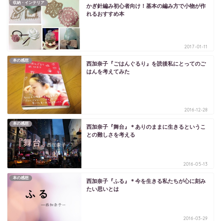
収納・インテリア
かぎ針編み初心者向け！基本の編み方で小物が作
れるおすすめ本
2017-01-11
本の感想
西加奈子『ごはんぐるり』を読後私にとってのご
はんを考えてみた
2016-12-28
本の感想
西加奈子『舞台』＊ありのままに生きるというこ
との難しさを考える
2016-05-13
本の感想
西加奈子『ふる』＊今を生きる私たちが心に刻み
たい思いとは
2016-03-29