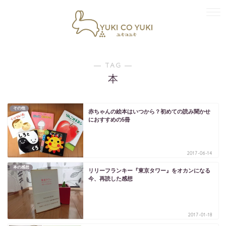
― TAG ―
本
その他
赤ちゃんの絵本はいつから？初めての読み聞かせ
におすすめの5冊
2017-06-14
本の感想
リリーフランキー『東京タワー』をオカンになる
今、再読した感想
2017-01-18