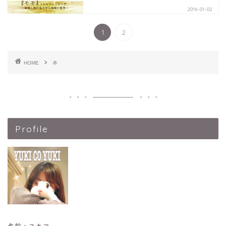
2016-01-02
1
2
HOME
本
Profile