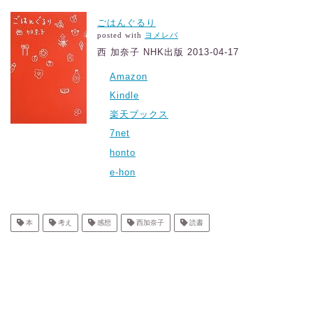
ごはんぐるり
posted with
ヨメレバ
西 加奈子 NHK出版 2013-04-17
Amazon
Kindle
楽天ブックス
7net
honto
e-hon
本
考え
感想
西加奈子
読書