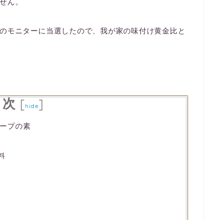
せん。
のモニターに当選したので、我が家の味付け黄金比と
目次
[
]
hide
ープの素
料