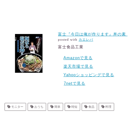
富士『今日は俺が作ります』丼の素
posted with
カエレバ
富士食品工業
Amazonで見る
楽天市場で見る
Yahooショッピングで見る
7netで見る
モニター
おうち
簡単
時短
食品
料理