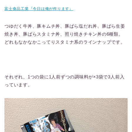
富士食品工業『今日は俺が作ります』
つゆだく牛丼、豚キムチ丼、豚ばら塩だれ丼、豚ばら生姜
焼き丼、豚ばらスタミナ丼、照り焼きチキン丼の6種類。
どれもなかなかこってりスタミナ系のラインナップです。
それぞれ、1つの袋に1人前ずつの調味料が×3袋で3人前入
っています。