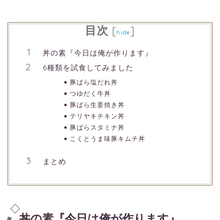
目次
[
]
hide
丼の素『今日は俺が作ります』
6種類を試食してみました
豚ばら塩だれ丼
つゆだく牛丼
豚ばら生姜焼き丼
テリヤキチキン丼
豚ばらスタミナ丼
こくとうま味豚キムチ丼
まとめ
丼の素『今日は俺が作ります』