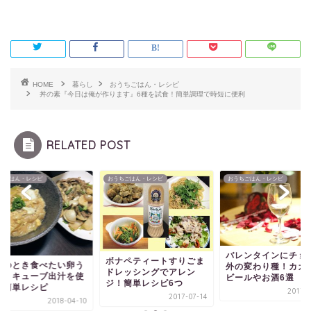
HOME
暮らし
おうちごはん・レシピ
丼の素『今日は俺が作ります』6種を試食！簡単調理で時短に便利
RELATED POST
ちごはん・レシピ
おうちごはん・レシピ
おうちごはん・レシピ
バレンタインにチョコ以
ナペティートすりごま
風邪のとき食べたい
外の変わり種！カカオの
レッシングでアレン
どん！キューブ出汁
ビールやお酒6選
！簡単レシピ6つ
った簡単レシピ
2017-01-24
2017-07-14
2018-