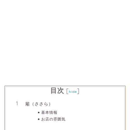
目次
[
]
hide
簓（ささら）
基本情報
お店の雰囲気