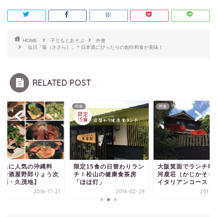
HOME
子どもとあそぶ
外食
仙川「簓（ささら）」＊日本酒にぴったりの創作和食が美味！
RELATED POST
外食
外食
元民に人気の沖縄料
限定15食の日替わりラン
大阪箕面でランチ堪
！居酒屋野郎りょう次
チ！松山の健康食茶房
河鹿荘（かじかそう
那覇・久茂地】
「ほほ灯」
イタリアンコース
2016-11-21
2016-02-28
2017-0