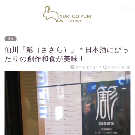
外食
仙川「簓（ささら）」＊日本酒にぴっ
たりの創作和食が美味！
2016-04-11
/
2016-08-30