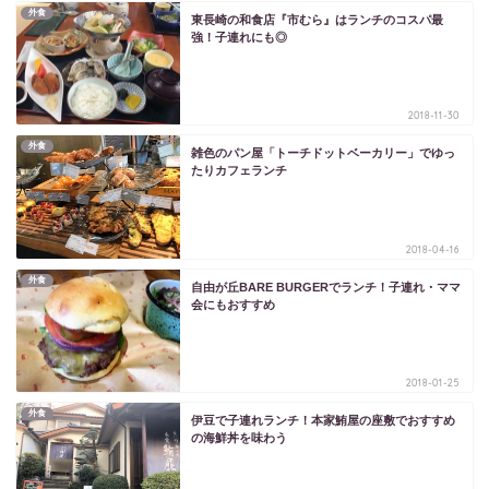
外食
東長崎の和食店『市むら』はランチのコスパ最
強！子連れにも◎
2018-11-30
外食
雑色のパン屋「トーチドットベーカリー」でゆっ
たりカフェランチ
2018-04-16
外食
自由が丘BARE BURGERでランチ！子連れ・ママ
会にもおすすめ
2018-01-25
外食
伊豆で子連れランチ！本家鮪屋の座敷でおすすめ
の海鮮丼を味わう