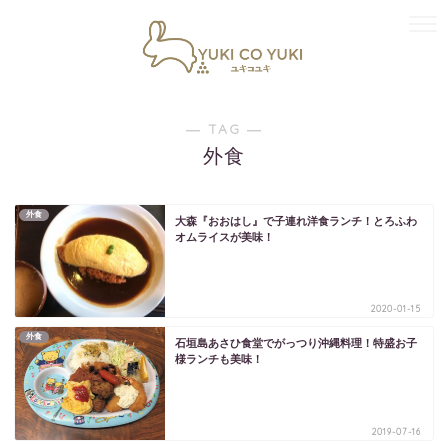
― TAG ―
外食
外食
大森『おおはし』で子連れ洋食ランチ！とろふわ
オムライスが美味！
2020-01-15
外食
石垣島あさひ食堂でがっつり沖縄料理！特盛お子
様ランチも美味！
2019-07-16