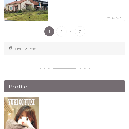
2017-10-16
...
1
2
7
HOME
外食
Profile