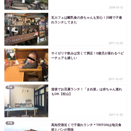
2018-01-12
外食
瓦カフェは離乳食の赤ちゃんも安心！川崎で子連
れランチしてきた
2017-12-20
外食
サイゼリヤ飲みは安くて満足！0歳児が座れるベビ
ーチェアも嬉しい
2017-12-07
外食
道後でお豆腐ランチ！「まめ楽」は赤ちゃん連れ
もOK【松山】
2017-11-30
外食
高知空港近くで子連れランチ＊TRITONは地元食
材とパンが美味