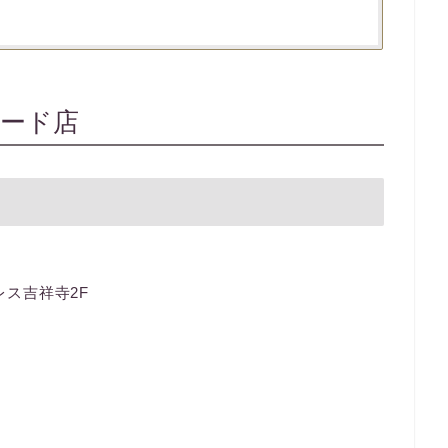
ード店
レス吉祥寺2F