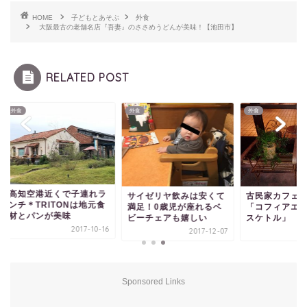
HOME
子どもとあそぶ
外食
大阪最古の老舗名店『吾妻』のささめうどんが美味！【池田市】
RELATED POST
外食
外食
知空港近くで子連れラ
サイゼリヤ飲みは安くて
古民家カフェ☆東府
チ＊TRITONは地元食
満足！0歳児が座れるベ
「コフィアエクスリ
とパンが美味
ビーチェアも嬉しい
スケトル」
2017-10-16
2017-12-07
2016-
Sponsored Links