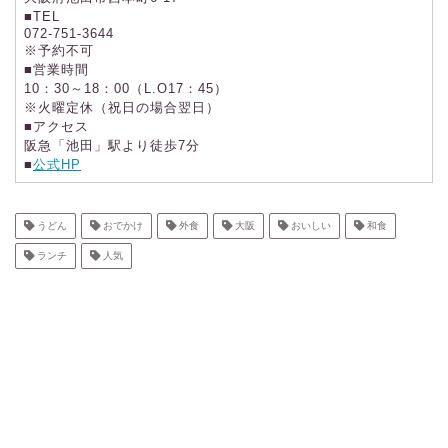
■TEL
072-751-3644
※予約不可
■営業時間
10：30～18：00（L.O17：45）
※火曜定休（祝日の場合翌日）
■アクセス
阪急「池田」駅より徒歩7分
■
公式HP
うどん
おでかけ
外食
大阪
おいしい
和食
ランチ
人気