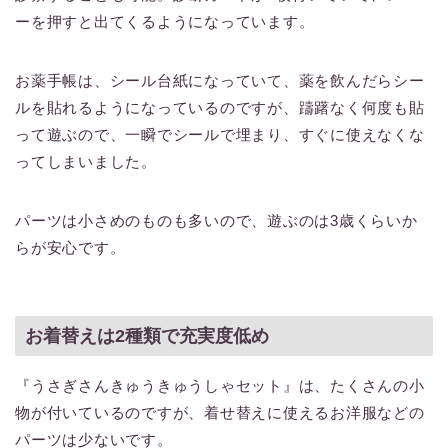
ーを押すと出てくるようになっています。
お薬手帳は、シール台紙になっていて、薬を飲んだらシー
ルを貼れるようになっているのですが、躊躇なく何度も貼
って遊ぶので、一瞬でシールで埋まり、すぐに使えなくな
ってしまいました。
パーツは小さめのものも多いので、遊ぶのは3歳くらいか
らが安心です。
お着替えは2種類で充実度低め
『うさぎさんきゅうきゅうしゃセット』は、たくさんの小
物が付いているのですが、着せ替えに使えるお洋服などの
パーツは少ないです。