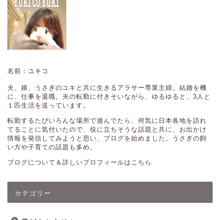
名前：ユキコ
夫、娘、うさぎのユキと共に生きるアラサー専業主婦。結婚を機
に、仕事を退職。夫の転勤に付きそいながら、ゆるゆると、3人と
１匹生活を送っています。
転勤するたびいろんな場所で遊んでたら、何気に日本各地を訪れ
てることに気付いたので、役に立ちそうな話題と共に、お出かけ
情報を発信してみようと思い、ブログを始めました。うさぎの飼
い方や子育ての話題も多め。
ブログについて＆詳しいプロフィールはこちら
カテゴリー