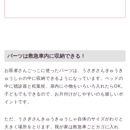
パーツは救急車内に収納できる！
お医者さんごっこに使ったパーツは、うさぎさんきゅうき
ゅうしゃの中に収納できるようになっています。ベッドの
中に聴診器と松葉杖、扉内に小物をいろいろ入れたらOK。
子どもでもできるので、お片付けがしやすいのも嬉しいポ
イントです。
ただ、うさぎさんきゅうきゅうしゃ自体のサイズがわりと
大きく場所をとります。我が家は救急車ごとカゴに入れ