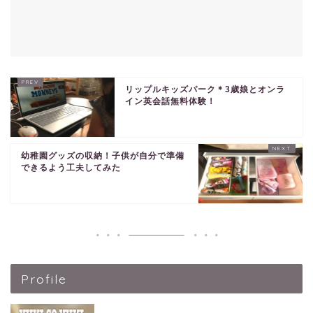
リップルキッズパーク＊3歳娘とオンラ
イン英会話無料体験！
幼稚園グッズの収納！子供が自分で準備
できるよう工夫してみた
Profile