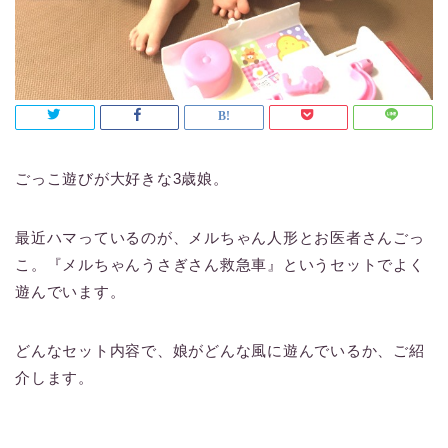
ごっこ遊びが大好きな3歳娘。
最近ハマっているのが、メルちゃん人形とお医者さんごっ
こ。『メルちゃんうさぎさん救急車』というセットでよく
遊んでいます。
どんなセット内容で、娘がどんな風に遊んでいるか、ご紹
介します。