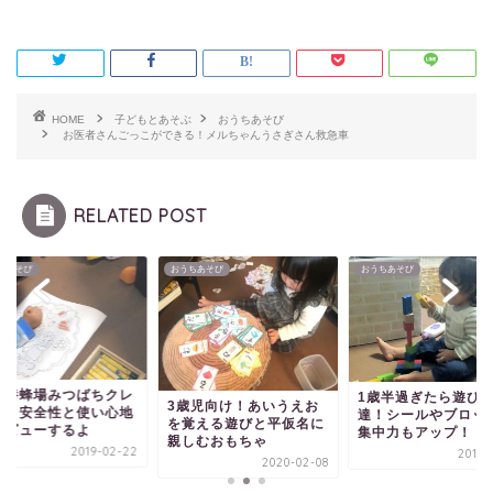
HOME
子どもとあそぶ
おうちあそび
お医者さんごっこができる！メルちゃんうさぎさん救急車
RELATED POST
ちあそび
おうちあそび
おうちあそび
田養蜂場みつばちクレ
1歳半過ぎたら遊び
3歳児向け！あいうえお
ン！安全性と使い心地
達！シールやブロッ
を覚える遊びと平仮名に
レビューするよ
集中力もアップ！
親しむおもちゃ
2019-02-22
2018-
2020-02-08