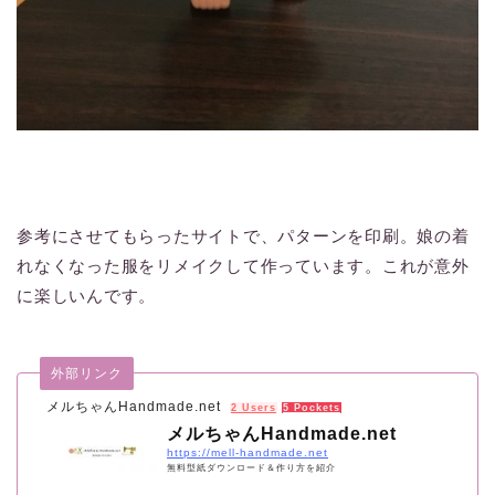
参考にさせてもらったサイトで、パターンを印刷。娘の着
れなくなった服をリメイクして作っています。これが意外
に楽しいんです。
外部リンク
メルちゃんHandmade.net
2 Users
5 Pockets
メルちゃんHandmade.net
https://mell-handmade.net
無料型紙ダウンロード＆作り方を紹介