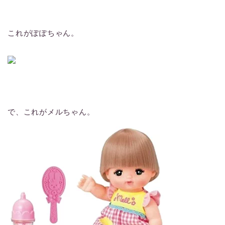
これがぽぽちゃん。
で、これがメルちゃん。