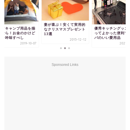
妻が喜ぶ！安くて実用的
めてキャンプ用品を揃
優秀キッチングッズ
なクリスマスプレゼント
るなら！お金のかけど
ってよかった便利で
13選
ろを吟味すべし
パのいい愛用品
2015-12-12
2019-10-07
2021-0
Sponsored Links