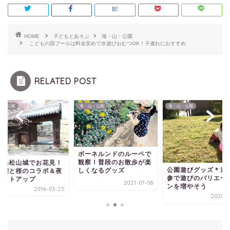
HOME
子どもとあそぶ
海・山・公園
こどもの国プールは料金安めで水遊びおむつOK！子連れにおすすめ
RELATED POST
山・公園
海・山・公園
海・山・公園
ボーネルンドのルーペで
観察！普段のお散歩が楽
媛県松山城でお花見！
公園遊びグッズ＊道
しくなるグッズ
守閣と桜のコラボ＆夜
参で遊びのバリエー
ライトアップ
2021-07-08
ンを増やそう
2016-03-25
2020-0