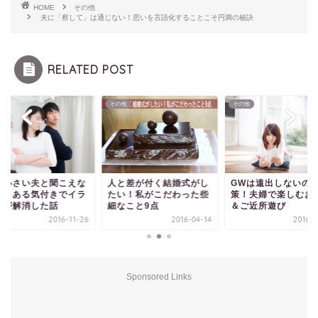
HOME
その他
夫に「察して」は通じない！思いを言語化することこそ円満の秘訣
RELATED POST
他
その他
その他
が小さい夫と聞こえな
人と差が付く結婚式がし
GWは遠出しないの
私＊ある気付きでイラ
たい！私がこだわった些
策！夫婦で楽しむお
ラが解消した話
細なこと9点
＆ご近所遊び
2016-11-26
2016-04-14
2016-0
Sponsored Links