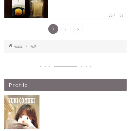
2017-11-08
1
2
3
HOME
食品
Profile