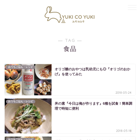
― TAG ―
食品
おうちごはん・レシピ
オリゴ糖のおやつは乳幼児にも◎『オリゴのおか
げ』を使ってみた
2018-05-24
おうちごはん・レシピ
丼の素『今日は俺が作ります』6種を試食！簡単調
理で時短に便利
2018-05-18
おうちごはん・レシピ