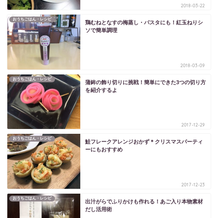
2018-03-22
おうちごはん・レシピ
鶏むねとなすの梅蒸し・パスタにも！紅玉ねりシ
ソで簡単調理
2018-03-09
おうちごはん・レシピ
蒲鉾の飾り切りに挑戦！簡単にできた3つの切り方
を紹介するよ
2017-12-29
おうちごはん・レシピ
鮭フレークアレンジおかず＊クリスマスパーティ
ーにもおすすめ
2017-12-23
おうちごはん・レシピ
出汁がらでふりかけも作れる！あご入り本物素材
だし活用術