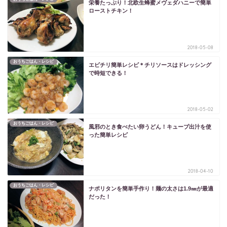
栄養たっぷり！北欧生蜂蜜メヴェダハニーで簡単
ローストチキン！
2018-05-08
おうちごはん・レシピ
エビチリ簡単レシピ＊チリソースはドレッシング
で時短できる！
2018-05-02
おうちごはん・レシピ
風邪のとき食べたい卵うどん！キューブ出汁を使
った簡単レシピ
2018-04-10
おうちごはん・レシピ
ナポリタンを簡単手作り！麺の太さは1.9㎜が最適
だった！