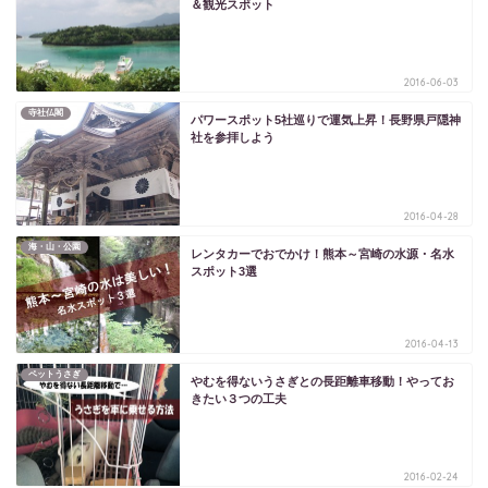
＆観光スポット
2016-06-03
寺社仏閣
パワースポット5社巡りで運気上昇！長野県戸隠神
社を参拝しよう
2016-04-28
海・山・公園
レンタカーでおでかけ！熊本～宮崎の水源・名水
スポット3選
2016-04-13
ペットうさぎ
やむを得ないうさぎとの長距離車移動！やってお
きたい３つの工夫
2016-02-24