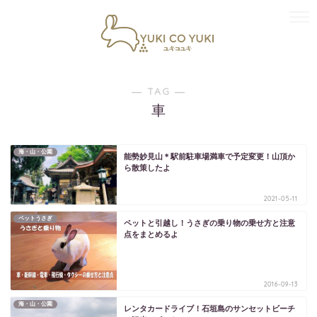
― TAG ―
車
海・山・公園
能勢妙見山＊駅前駐車場満車で予定変更！山頂か
ら散策したよ
2021-05-11
ペットうさぎ
ペットと引越し！うさぎの乗り物の乗せ方と注意
点をまとめるよ
2016-09-13
海・山・公園
レンタカードライブ！石垣島のサンセットビーチ