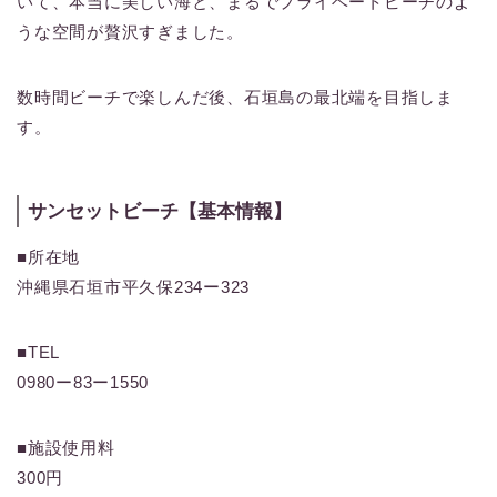
いて、本当に美しい海と、まるでプライベートビーチのよ
うな空間が贅沢すぎました。
数時間ビーチで楽しんだ後、石垣島の最北端を目指しま
す。
サンセットビーチ【基本情報】
■所在地
沖縄県石垣市平久保234ー323
■TEL
0980ー83ー1550
■施設使用料
300円