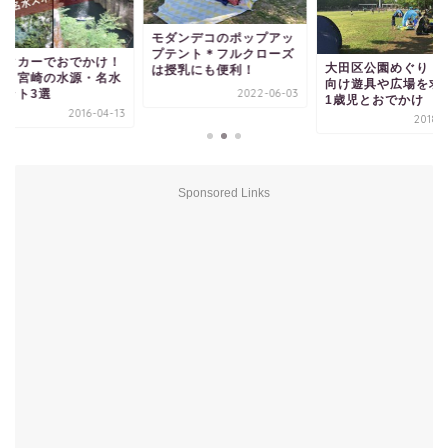
モダンデコのポップアッ
プテント＊フルクローズ
ンタカーでおでかけ！
大田区公園めぐり！
は授乳にも便利！
本～宮崎の水源・名水
向け遊具や広場を求
2022-06-03
ポット3選
1歳児とおでかけ
2016-04-13
2018-0
Sponsored Links