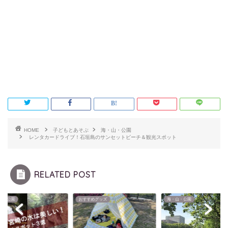
HOME
子どもとあそぶ
海・山・公園
レンタカードライブ！石垣島のサンセットビーチ＆観光スポット
RELATED POST
山・公園
おすすめグッズ
海・山・公園