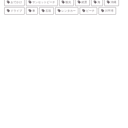
おでかけ
サンセットビーチ
観光
絶景
海
沖縄
ドライブ
車
石垣
レンタカー
ビーチ
川平湾