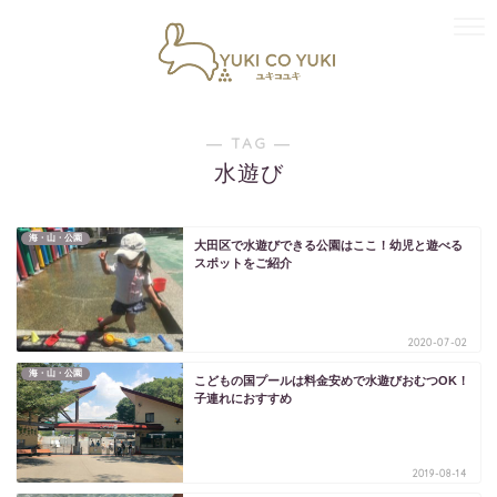
― TAG ―
水遊び
海・山・公園
大田区で水遊びできる公園はここ！幼児と遊べる
スポットをご紹介
2020-07-02
海・山・公園
こどもの国プールは料金安めで水遊びおむつOK！
子連れにおすすめ
2019-08-14