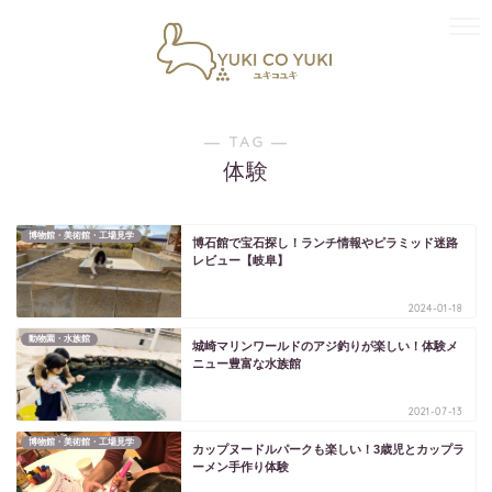
― TAG ―
体験
博物館・美術館・工場見学
博石館で宝石探し！ランチ情報やピラミッド迷路
レビュー【岐阜】
2024-01-18
動物園・水族館
城崎マリンワールドのアジ釣りが楽しい！体験メ
ニュー豊富な水族館
2021-07-13
博物館・美術館・工場見学
カップヌードルパークも楽しい！3歳児とカップラ
ーメン手作り体験