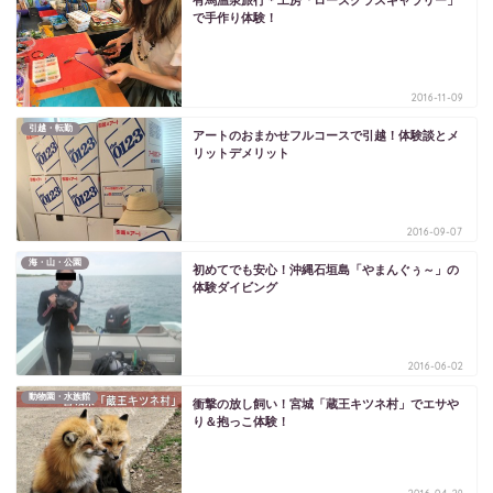
有馬温泉旅行＊工房「ローズグラスギャラリー」
で手作り体験！
2016-11-09
引越・転勤
アートのおまかせフルコースで引越！体験談とメ
リットデメリット
2016-09-07
海・山・公園
初めてでも安心！沖縄石垣島「やまんぐぅ～」の
体験ダイビング
2016-06-02
動物園・水族館
衝撃の放し飼い！宮城「蔵王キツネ村」でエサや
り＆抱っこ体験！