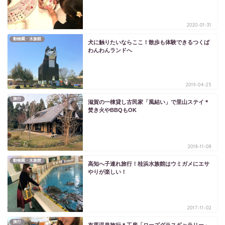
2020-01-31
動物園・水族館
犬に触りたいならここ！散歩も体験できるつくば
わんわんランドへ
2019-04-25
旅行
滋賀の一棟貸し古民家「風結い」で里山ステイ＊
焚き火やBBQもOK
2018-11-08
動物園・水族館
高知へ子連れ旅行！桂浜水族館はウミガメにエサ
やりが楽しい！
2017-11-02
旅行