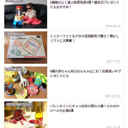
おうちあそび
1歳娘がよく遊ぶ知育玩具5選＊誕生日プレゼント
にもおすすめ！
2018-02-02
おすすめグッズ
ミニスーファミをゲオの店頭販売で購入！懐かし
ソフトに大興奮！
2017-11-21
おうちあそび
0歳の赤ちゃん向けおもちゃはこれ！出産祝いやプ
レゼントにも
2017-07-05
おうちごはん・レシピ
バレンタインにチョコ以外の変わり種！カカオの
ビールやお酒6選
2017-01-24