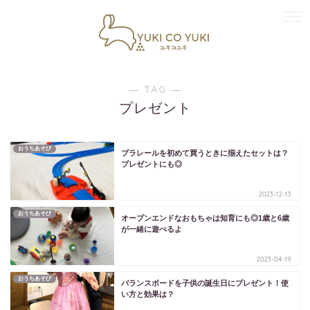
― TAG ―
プレゼント
おうちあそび
プラレールを初めて買うときに揃えたセットは？
プレゼントにも◎
2023-12-13
おうちあそび
オープンエンドなおもちゃは知育にも◎1歳と6歳
が一緒に遊べるよ
2023-04-19
おうちあそび
バランスボードを子供の誕生日にプレゼント！使
い方と効果は？