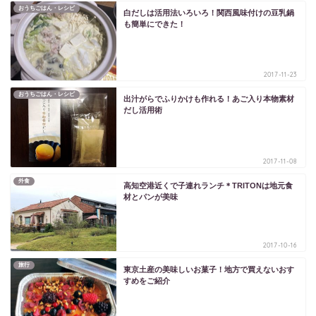
おうちごはん・レシピ
白だしは活用法いろいろ！関西風味付けの豆乳鍋
も簡単にできた！
2017-11-23
おうちごはん・レシピ
出汁がらでふりかけも作れる！あご入り本物素材
だし活用術
2017-11-08
外食
高知空港近くで子連れランチ＊TRITONは地元食
材とパンが美味
2017-10-16
旅行
東京土産の美味しいお菓子！地方で買えないおす
すめをご紹介