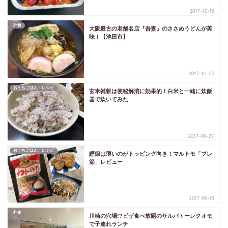
2017-10-13
外食
大阪最古の老舗名店『吾妻』のささめうどんが美
味！【池田市】
2017-10-03
おうちごはん・レシピ
玄米雑穀は便秘解消に効果的！白米と一緒に炊飯
器で炊いてみた
2017-09-27
おうちごはん・レシピ
鰹節は薄いのがトッピング向き！マルトモ「プレ
節」レビュー
2017-09-13
外食
川崎の穴場!?ピザ食べ放題のサルバトーレクオモ
で子連れランチ