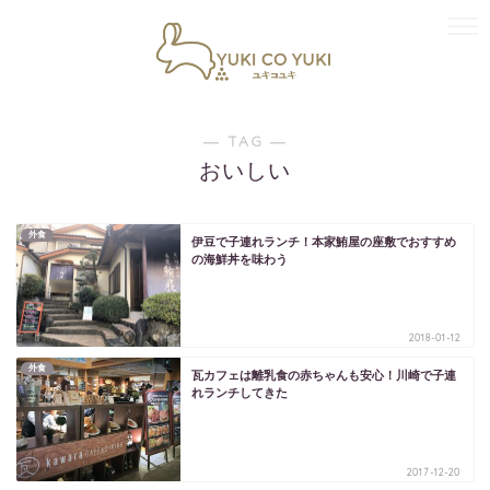
― TAG ―
おいしい
外食
伊豆で子連れランチ！本家鮪屋の座敷でおすすめ
の海鮮丼を味わう
2018-01-12
外食
瓦カフェは離乳食の赤ちゃんも安心！川崎で子連
れランチしてきた
2017-12-20