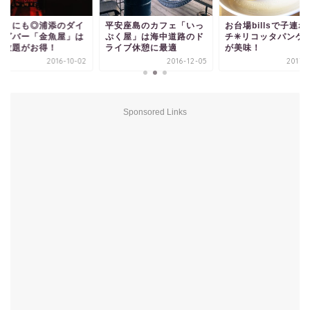
ートにも◎浦添のダイ
平安座島のカフェ「いっ
お台場billsで子連
ングバー「金魚屋」は
ぷく屋」は海中道路のド
チ✳︎リコッタパンケ
み放題がお得！
ライブ休憩に最適
が美味！
2016-10-02
2016-12-05
2017-0
Sponsored Links