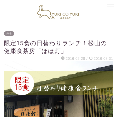
外食
限定15食の日替わりランチ！松山の
健康食茶房「ほほ灯」
2016-02-28
/
2016-08-31