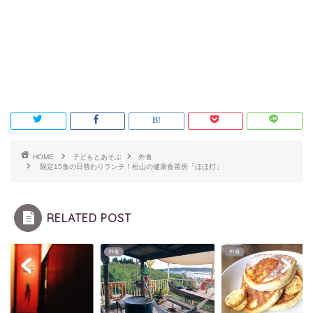
HOME
子どもとあそぶ
外食
限定15食の日替わりランチ！松山の健康食茶房「ほほ灯」
RELATED POST
外食
外食