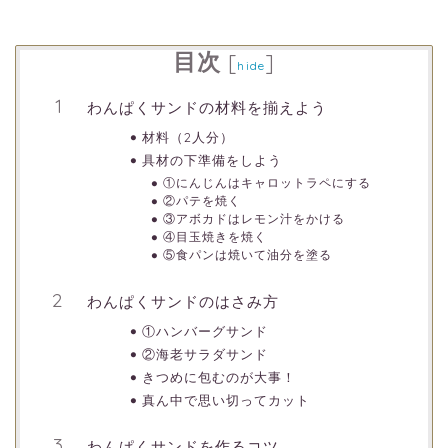
目次
[
]
hide
わんぱくサンドの材料を揃えよう
材料（2人分）
具材の下準備をしよう
①にんじんはキャロットラペにする
②パテを焼く
③アボカドはレモン汁をかける
④目玉焼きを焼く
⑤食パンは焼いて油分を塗る
わんぱくサンドのはさみ方
①ハンバーグサンド
②海老サラダサンド
きつめに包むのが大事！
真ん中で思い切ってカット
わんぱくサンドを作るコツ