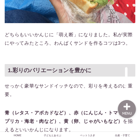
HOME
どちらもいいかんじに「萌え断」になりました。私が実際
子どもとあそぶ
にやってみたところ、わんぱくサンドを作るコツは3つ。
ペットうさぎ
1.彩りのバリエーションを豊かに
出産・子育て
せっかく豪華なサンドイッチなので、彩りを考えるのは重
要。
青（レタス・アボカドなど）、赤（にんじん・トマト・パ
MENU
プリカ・海老・肉など）、黄（卵、じゃがいもなど）
を揃
えるといいかんじになります。
HOME
子どもとあそぶ
ペットうさぎ
出産・子育て