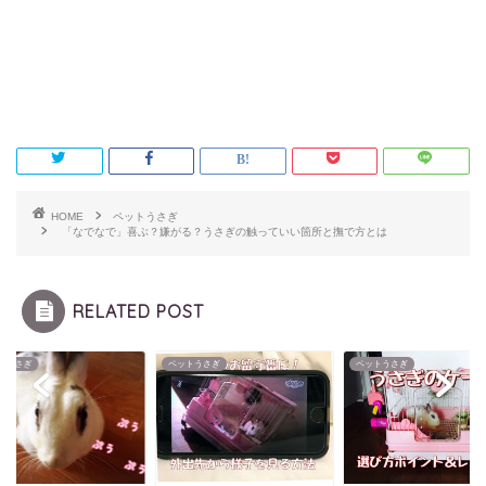
HOME
ペットうさぎ
「なでなで」喜ぶ？嫌がる？うさぎの触っていい箇所と撫で方とは
RELATED POST
トうさぎ
ペットうさぎ
ペットうさぎ