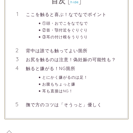
目次
[
]
hide
ここを触ると喜ぶ！なでなでポイント
①頭・おでこをなでなで
②首・顎付近をぐりぐり
③耳の付け根をうりうり
背中は誰でも触ってよい箇所
お尻を触るのは注意！偽妊娠の可能性も？
触ると嫌がる！NG箇所
とにかく嫌がるのは足！
お腹もちょっと嫌
耳も直接はNG！
撫で方のコツは「そうっと」優しく