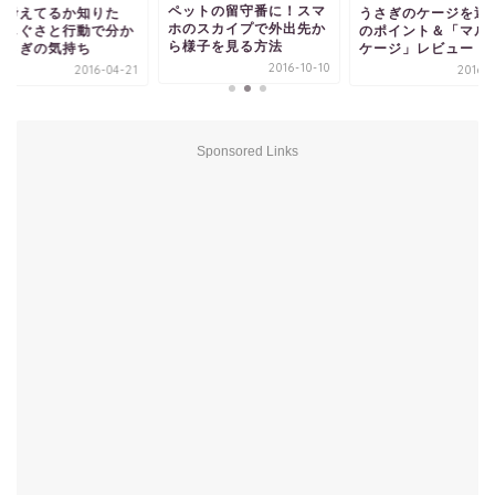
ペットの留守番に！スマ
を考えてるか知りた
うさぎのケージを選
ホのスカイプで外出先か
！しぐさと行動で分か
のポイント＆「マル
ら様子を見る方法
うさぎの気持ち
ケージ」レビュー
2016-10-10
2016-04-21
2016-0
Sponsored Links