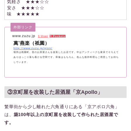
気軽さ ★★★☆☆
安さ ★★★☆☆
味 ★★★★★
外部リンク
www.zuzu.jp
1 User
9 Pockets
萬’燕楽（祇園）
http://www.zuzu.jp/gion/
場所は祇園町。昔のお茶屋さんを改装したお店です。中はアンティークな家具でそろえて
ありほっこり落ち着ける空間です。和食はもちろん、色んな創作料理もご用意してお待ち
しています。
③京町屋を改装した居酒屋「京Apollo」
繁華街から少し離れた六角通りにある「京アポロ六角」
は、
築100年以上の京町屋を改装して作られた居酒屋で
す。