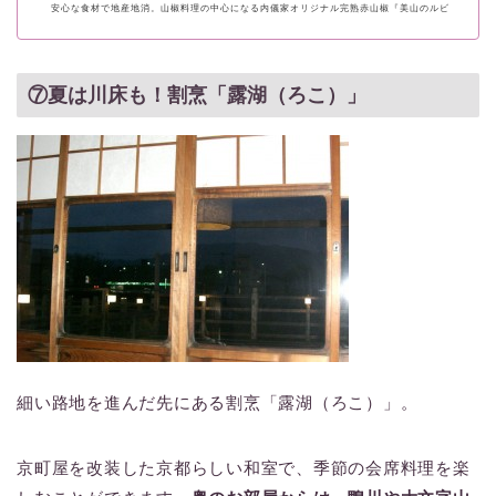
安心な食材で地産地消。山椒料理の中心になる内儀家オリジナル完熟赤山椒『美山のルビ
ー』も大好評で発売中。
⑦夏は川床も！割烹「露湖（ろこ）」
細い路地を進んだ先にある割烹「露湖（ろこ）」。
京町屋を改装した京都らしい和室で、季節の会席料理を楽