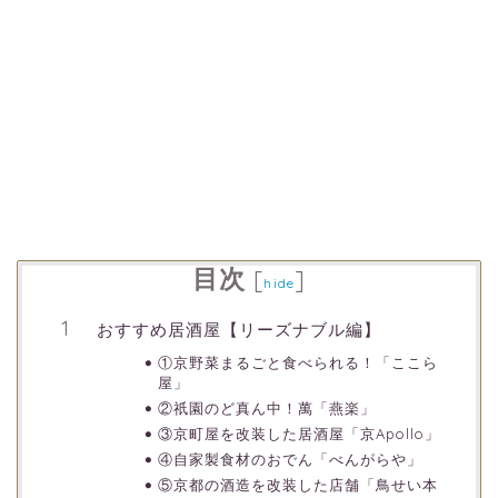
目次
[
]
hide
おすすめ居酒屋【リーズナブル編】
①京野菜まるごと食べられる！「ここら
屋」
②祇園のど真ん中！萬「燕楽」
③京町屋を改装した居酒屋「京Apollo」
④自家製食材のおでん「べんがらや」
⑤京都の酒造を改装した店舗「鳥せい本