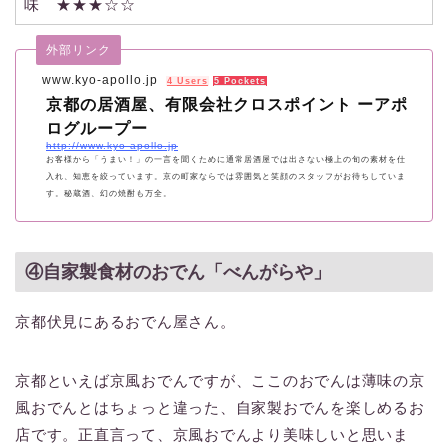
味 ★★★☆☆
外部リンク
www.kyo-apollo.jp
4 Users
5 Pockets
京都の居酒屋、有限会社クロスポイント ーアポ
ログループー
http://www.kyo-apollo.jp
お客様から「うまい！」の一言を聞くために通常居酒屋では出さない極上の旬の素材を仕
入れ、知恵を絞っています。京の町家ならでは雰囲気と笑顔のスタッフがお待ちしていま
す。秘蔵酒、幻の焼酎も万全。
④自家製食材のおでん「べんがらや」
京都伏見にあるおでん屋さん。
京都といえば京風おでんですが、ここのおでんは薄味の京
風おでんとはちょっと違った、自家製おでんを楽しめるお
店です。正直言って、京風おでんより美味しいと思いま