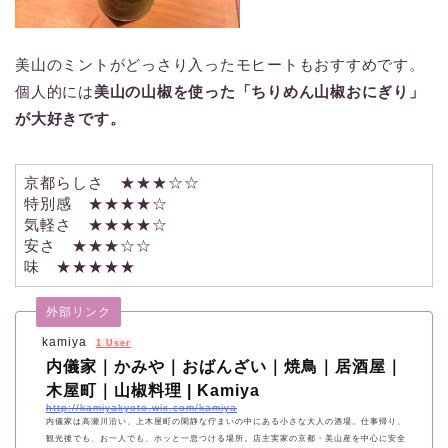
美山のミントがどっさり入ったモヒートもおすすめです。
個人的には
美山の山椒を使った「ちりめん山椒おにぎり」
が大好きです。
京都らしさ ★★★☆☆
特別感 ★★★★☆
気軽さ ★★★★☆
安さ ★★★☆☆
味 ★★★★★
外部リンク
kamiya
1 User
内儀家｜かみや｜おばんざい｜焼鳥｜居酒屋｜
木屋町｜山椒料理 | Kamiya
http://kamiyakyoto.wix.com/kamiya
内儀家は高瀬川沿い、上木屋町の閑静な佇まいの中にある小さな大人の酒場。仕事帰り、
観光後でも、お一人でも、ホッと一息つける場所。店主実家の京都・美山産を中心に安全