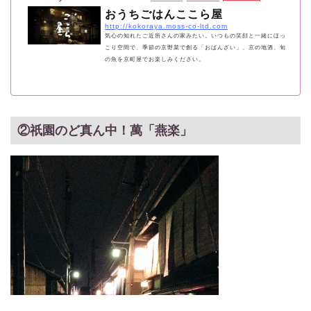
おうちごはんここら屋
http://kokoraya.moss-co-ltd.com
気心の知れたご近所さんの家みたい。いつもの笑顔と一緒にほっ
こり空間で、季節の京野菜で創る「おばんざい」、京の地酒、旬
の魚を京町屋でお楽しみください。
②祇園のど真ん中！萬「燕楽」