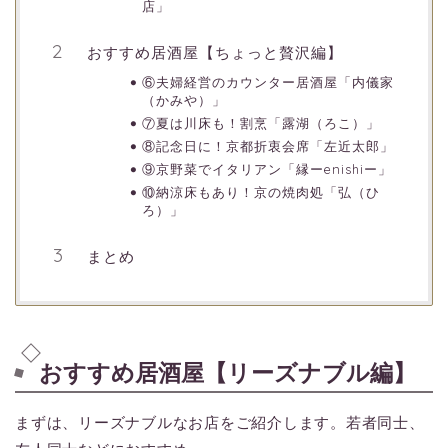
店」
おすすめ居酒屋【ちょっと贅沢編】
⑥夫婦経営のカウンター居酒屋「内儀家
（かみや）」
⑦夏は川床も！割烹「露湖（ろこ）」
⑧記念日に！京都折衷会席「左近太郎」
⑨京野菜でイタリアン「縁ーenishiー」
⑩納涼床もあり！京の焼肉処「弘（ひ
ろ）」
まとめ
おすすめ居酒屋【リーズナブル編】
まずは、リーズナブルなお店をご紹介します。若者同士、