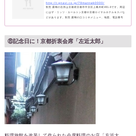
http://r.gnavi.co.jp/79matnwk0000/
割烹 露瑚の住所は京都府京都市中京区上樵木町491-6です。周辺
にはザ・リッツ・カールトン京都や京都ロイヤルホテル＆スパな
どがあります。割烹 露瑚の口コミやメニュー、地図、電話番号
など情報が満載！詳細は店舗ページをチェック。 よくある検索
キーワードや旧店名：露瑚
⑧記念日に！京都折衷会席「左近太郎」
料理旅館を改装して作られた会席料理のお店「左近太