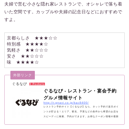
夫婦で営む小さな隠れ家レストランで、オシャレで落ち着
いた空間です。カップルや夫婦の記念日などにおすすめで
すよ。
京都らしさ ★★★☆☆
特別感 ★★★★☆
気軽さ ★★☆☆☆
安さ ★★☆☆☆
味 ★★★★☆
外部リンク
ぐるなび
3 Pockets
ぐるなび - レストラン・宴会予約
グルメ情報サイト
http://r.gnavi.co.jp/kac8400/
レストラン予約サイト【ぐるなび】なら、ネット予約で楽天ポイ
ントが貯まる！エリア、駅名、予算などの条件から希望のお店を
スピーディに検索、予約ができます。お得なクーポン情報や最新
レストラン情報も満載なので、歓送迎会・宴会のお店探しにもオ
ススメ！