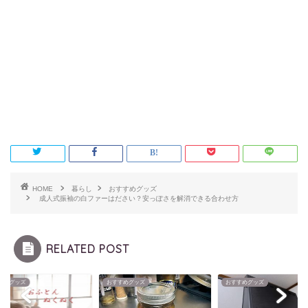
HOME
暮らし
おすすめグッズ
成人式振袖の白ファーはださい？安っぽさを解消できる合わせ方
RELATED POST
すめグッズ
おすすめグッズ
おすすめグッズ