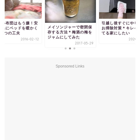
たい布団はもう嫌！安
引越し後すぐにやり
メイソンジャーで密閉保
簡単にベッドを暖かく
お掃除対策＊キレイ
存する方法＊梅酒の梅を
る3つの工夫
てる家にしたい
ジャムにしてみた
2016-02-12
2020-0
2017-05-29
Sponsored Links