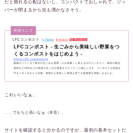
だと敗れる心配はないし、コンパクトでおしゃれで、ジッ
パーが閉まるから虫も湧かなさそう。
外部リンク
LFCコンポスト
1 Tweet
9 Users
55 Pockets
LFCコンポスト - 生ごみから美味しい野菜をつ
くるコンポストをはじめよう -
https://lfc-compost.jp
家庭のベランダで毎日の生ごみを堆肥（土の栄養）に変えるLFCコンポスト。独自の配合
基材など20年以上の実績で生ごみや悪臭をスピーディに減らします。コンポストは資源を
守る１日１分のエコ活動。堆肥から美味しい野菜を育てる食循環を体験しませんか。
これいいなぁ。
……でもちと高いなぁ（本音）。
サイトを確認すると分かるのですが、最初の基本セットだ