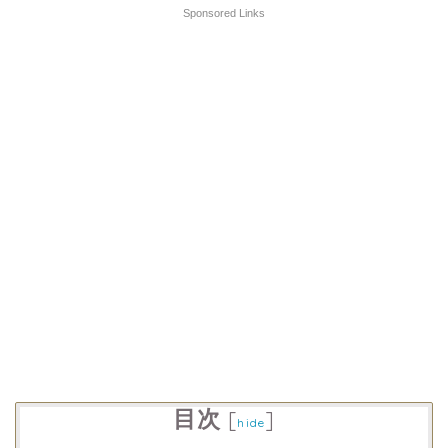
Sponsored Links
目次
[
]
hide