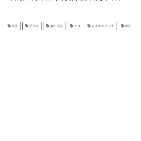
家事
手作り
無印良品
エコ
おすすめグッズ
便利