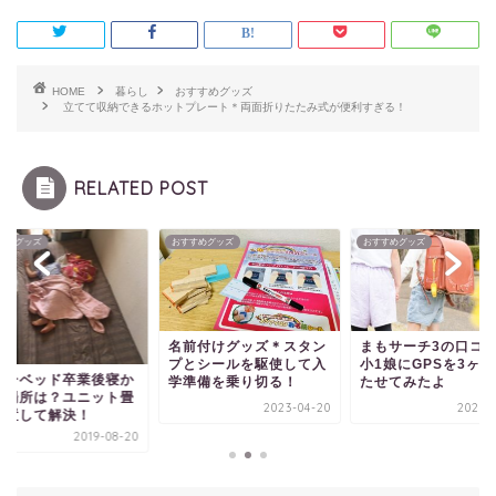
HOME
暮らし
おすすめグッズ
立てて収納できるホットプレート＊両面折りたたみ式が便利すぎる！
RELATED POST
すめグッズ
おすすめグッズ
おすすめグッズ
名前付けグッズ＊スタン
まもサーチ3の口コ
プとシールを駆使して入
小1娘にGPSを3ヶ
ビーベッド卒業後寝か
学準備を乗り切る！
たせてみたよ
る場所は？ユニット畳
2023-04-20
2023-0
設置して解決！
2019-08-20