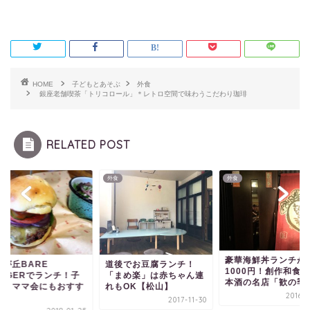
HOME
子どもとあそぶ
外食
銀座老舗喫茶「トリコロール」＊レトロ空間で味わうこだわり珈琲
RELATED POST
外食
外食
豪華海鮮丼ランチが
由が丘BARE
道後でお豆腐ランチ！
1000円！創作和食
URGERでランチ！子
「まめ楽」は赤ちゃん連
本酒の名店「歓の季
れ・ママ会にもおすす
れもOK【松山】
2016-0
2017-11-30