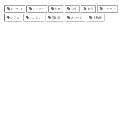
おでかけ
コーヒー
外食
関東
東京
こだわり
カフェ
おいしい
隠れ家
オシャレ
古民家