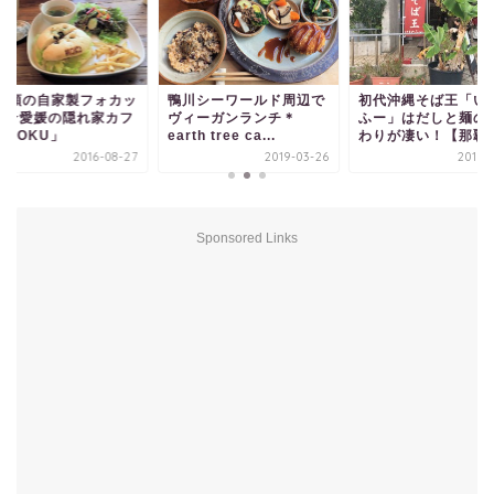
1種類の自家製フォカッ
鴨川シーワールド周辺で
初代沖縄そば王「い
ャ☆愛媛の隠れ家カフ
ヴィーガンランチ＊
ふー」はだしと麺の
「MOKU」
earth tree ca...
わりが凄い！【那覇
2016-08-27
2019-03-26
2017-
Sponsored Links