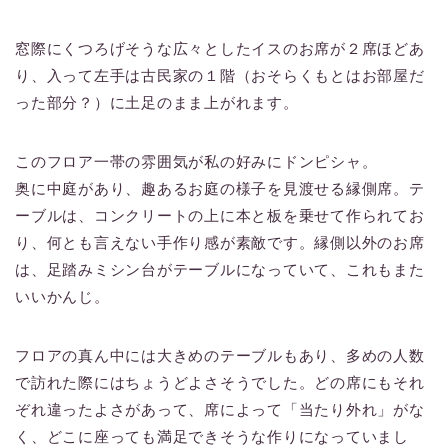
窓際にくつろげそうな広々としたイスのお席が２席ほどあ
り、入って左手は古民家の１階（おそらくもとはお部屋だ
った部分？）に土足のまま上がれます。
このフロア一帯の雰囲気が私の好みにドンピシャ。
奥に中庭があり、趣あるお庭の様子を見渡せる縁側席。テ
ーブルは、コンクリートの上に本と板を乗せて作られてお
り、何とも言えない手作り感が素敵です。縁側以外のお席
は、足踏みミシン台がテーブルになっていて、これもまた
いいかんじ。
フロアの真ん中には大きめのテーブルもあり、多めの人数
で訪れた際にはちょうどよさそうでした。どの席にもそれ
ぞれ違ったよさがあって、席によって「当たり外れ」がな
く、どこに座っても満足できそうな作りになっていまし