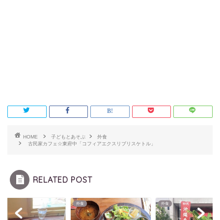
HOME
子どもとあそぶ
外食
古民家カフェ☆東府中「コフィアエクスリブリスケトル」
RELATED POST
外食
外食