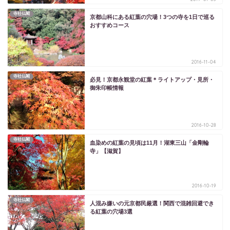
寺社仏閣
京都山科にある紅葉の穴場！3つの寺を1日で巡る
おすすめコース
2016-11-04
寺社仏閣
必見！京都永観堂の紅葉＊ライトアップ・見所・
御朱印帳情報
2016-10-28
寺社仏閣
血染めの紅葉の見頃は11月！湖東三山「金剛輪
寺」【滋賀】
2016-10-19
寺社仏閣
人混み嫌いの元京都民厳選！関西で混雑回避でき
る紅葉の穴場3選