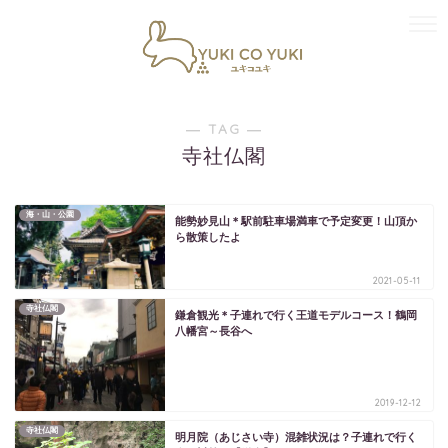
― TAG ―
寺社仏閣
海・山・公園
能勢妙見山＊駅前駐車場満車で予定変更！山頂か
ら散策したよ
2021-05-11
寺社仏閣
鎌倉観光＊子連れで行く王道モデルコース！鶴岡
八幡宮～長谷へ
2019-12-12
寺社仏閣
明月院（あじさい寺）混雑状況は？子連れで行く