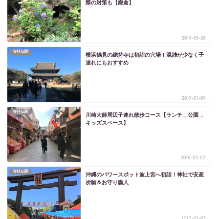
際の対策も【鎌倉】
2019-06-26
寺社仏閣
横浜鶴見の總持寺は初詣の穴場！混雑が少なく子
連れにもおすすめ
2019-01-09
寺社仏閣
川崎大師周辺子連れ散歩コース【ランチ→公園→
キッズスペース】
2018-03-07
寺社仏閣
沖縄のパワースポット波上宮へ初詣！神社で安産
祈願＆お守り購入
2017-01-03