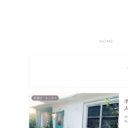
HOME
街遊び・エンタメ
沖
地