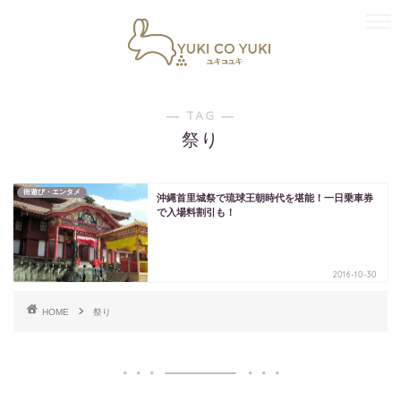
― TAG ―
祭り
街遊び・エンタメ
沖縄首里城祭で琉球王朝時代を堪能！一日乗車券
で入場料割引も！
2016-10-30
HOME
祭り