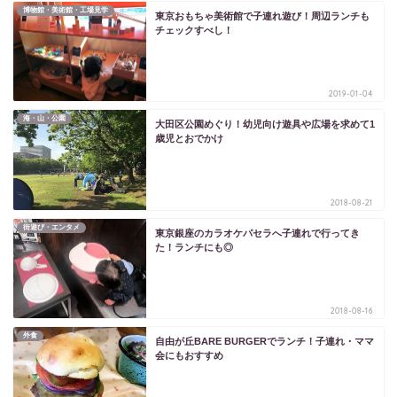
博物館・美術館・工場見学
東京おもちゃ美術館で子連れ遊び！周辺ランチも
チェックすべし！
2019-01-04
海・山・公園
大田区公園めぐり！幼児向け遊具や広場を求めて1
歳児とおでかけ
2018-08-21
街遊び・エンタメ
東京銀座のカラオケパセラへ子連れで行ってき
た！ランチにも◎
2018-08-16
外食
自由が丘BARE BURGERでランチ！子連れ・ママ
会にもおすすめ