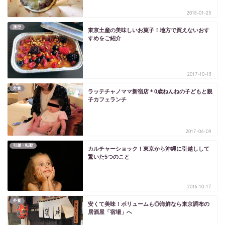
2018-01-25
旅行
東京土産の美味しいお菓子！地方で買えないおす
すめをご紹介
2017-10-13
外食
ラッテチャノママ新宿店＊0歳ねんねの子どもと親
子カフェランチ
2017-06-09
引越・転勤
カルチャーショック！東京から沖縄に引越しして
驚いた5つのこと
2016-10-17
外食
安くて美味！ボリュームも◎海鮮なら東京調布の
居酒屋「宿場」へ