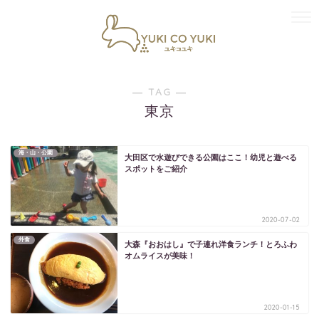
― TAG ―
東京
海・山・公園
大田区で水遊びできる公園はここ！幼児と遊べる
スポットをご紹介
2020-07-02
外食
大森『おおはし』で子連れ洋食ランチ！とろふわ
オムライスが美味！
2020-01-15