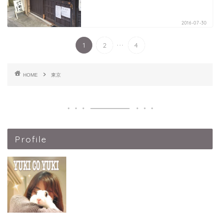
2016-07-30
...
1
2
4
HOME
東京
Profile