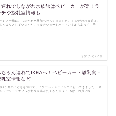
子連れでしながわ水族館はベビーカーが楽！ラ
ンチや授乳室情報も
どもと一緒に、しながわ水族館へ行ってきました。 しながわ水族館は、
じんまりとしていますが、イルカショーや水中トンネルもあって、子
 …
2017-07-10
赤ちゃん連れでIKEAへ！ベビーカー・離乳食・
授乳室情報など
後4ヶ月の子どもを連れて、イケアへショッピングに行ってきました。 オ
ャレでリーズナブルな北欧家具がたくさん揃うIKEAは、お買い物 …