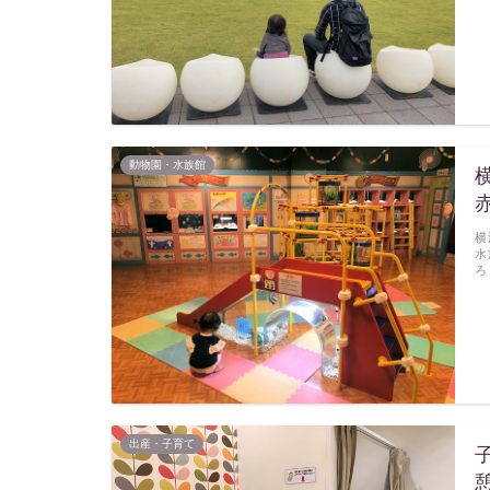
動物園・水族館
横
水
ろ
出産・子育て