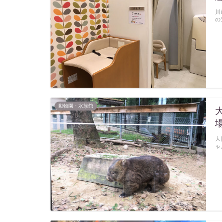
川
の
動物園・水族館
大
ゃ