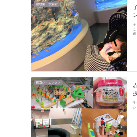
動物園・水族館
子
こ
連
街遊び・エンタメ
生
シ