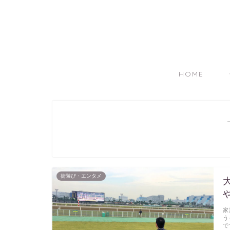
HOME
街遊び・エンタメ
家
う
で