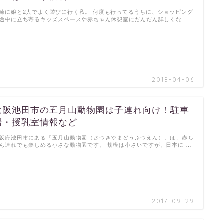
崎に娘と2人でよく遊びに行く私。 何度も行ってるうちに、ショッピング
途中に立ち寄るキッズスペースや赤ちゃん休憩室にだんだん詳しくな …
2018-04-06
大阪池田市の五月山動物園は子連れ向け！駐車
場・授乳室情報など
阪府池田市にある「五月山動物園（さつきやまどうぶつえん）」は、赤ち
ん連れでも楽しめる小さな動物園です。 規模は小さいですが、日本に …
2017-09-29