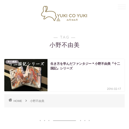
― TAG ―
小野不由美
本の感想
生き方を学んだファンタジー＊小野不由美『十二
国記』シリーズ
2016-02-17
HOME
小野不由美