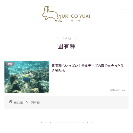
― TAG ―
固有種
旅行
固有種もいっぱい！モルディブの海で出会った生
き物たち
2016-05-24
HOME
固有種