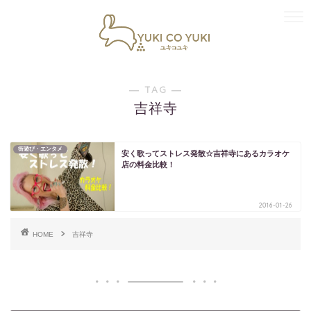
― TAG ―
吉祥寺
街遊び・エンタメ
安く歌ってストレス発散☆吉祥寺にあるカラオケ
店の料金比較！
2016-01-26
HOME
吉祥寺