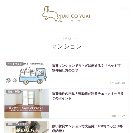
― TAG ―
マンション
ペットうさぎ
賃貸マンションでうさぎは飼える？「ペット可」
物件探し方のコツ
2016-06-20
引越・転勤
賃貸物件の内見＊転勤族が語るチェックすべき５
つのポイント
2016-01-29
収納・インテリア
狭い賃貸マンションで大活躍！100均つっぱり棒
収納術！