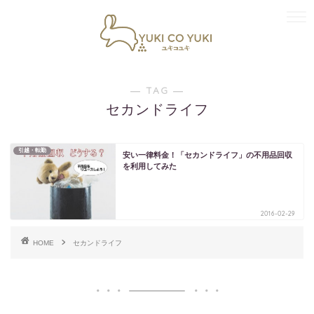
― TAG ―
セカンドライフ
引越・転勤
安い一律料金！「セカンドライフ」の不用品回収
を利用してみた
2016-02-29
HOME
セカンドライフ