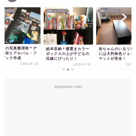
・インテリア
収納・インテリア
収納・インテリア
どもの写真整理術＊デ
絵本収納＊横置きカラー
赤ちゃんのいるリビ
タ保存とアルバム・フ
ボックスの上が子どもの
には大判単色ジョイ
トブック作成
目線にぴったり！
マットが安全！
2018-08-25
2020-01-10
2017-0
Sponsored Links