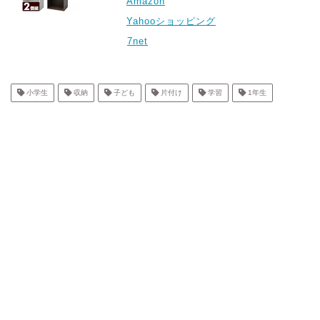
Amazon
Yahooショッピング
7net
小学生
収納
子ども
片付け
学習
1年生