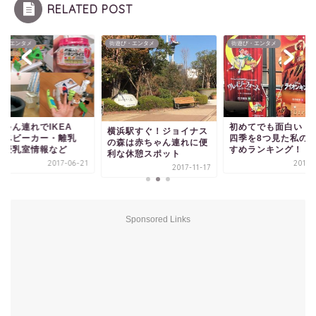
RELATED POST
び・エンタメ
街遊び・エンタメ
街遊び・エンタメ
ちゃん連れでIKEA
初めてでも面白い！
横浜駅すぐ！ジョイナス
！ベビーカー・離乳
四季を8つ見た私の
の森は赤ちゃん連れに便
・授乳室情報など
すめランキング！
利な休憩スポット
2017-06-21
2016-
2017-11-17
Sponsored Links