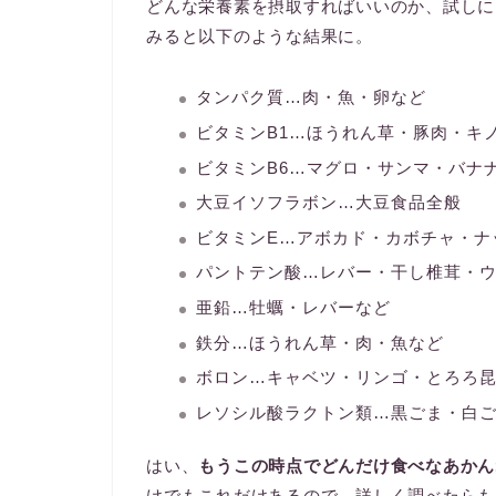
どんな栄養素を摂取すればいいのか、試しに
みると以下のような結果に。
タンパク質…肉・魚・卵など
ビタミンB1…ほうれん草・豚肉・キ
ビタミンB6…マグロ・サンマ・バナ
大豆イソフラボン…大豆食品全般
ビタミンE…アボカド・カボチャ・ナ
パントテン酸…レバー・干し椎茸・
亜鉛…牡蠣・レバーなど
鉄分…ほうれん草・肉・魚など
ボロン…キャベツ・リンゴ・とろろ
レソシル酸ラクトン類…黒ごま・白
はい、
もうこの時点でどんだけ食べなあかん
けでもこれだけあるので、詳しく調べたらも