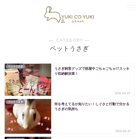
― CATEGORY ―
ペットうさぎ
ペットうさぎ
うさぎ飼育グッズで部屋中ごちゃごちゃ!?スッキ
リ収納解決策！
2016-04-27
ペットうさぎ
何を考えてるか知りたい！しぐさと行動で分かる
うさぎの気持ち
2016-04-21