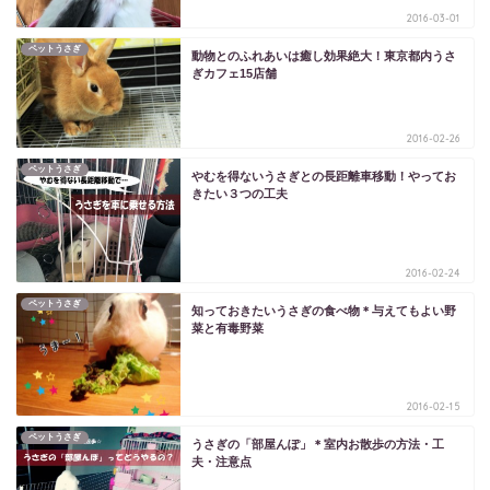
2016-03-01
ペットうさぎ
動物とのふれあいは癒し効果絶大！東京都内うさ
ぎカフェ15店舗
2016-02-26
ペットうさぎ
やむを得ないうさぎとの長距離車移動！やってお
きたい３つの工夫
2016-02-24
ペットうさぎ
知っておきたいうさぎの食べ物＊与えてもよい野
菜と有毒野菜
2016-02-15
ペットうさぎ
うさぎの「部屋んぽ」＊室内お散歩の方法・工
夫・注意点