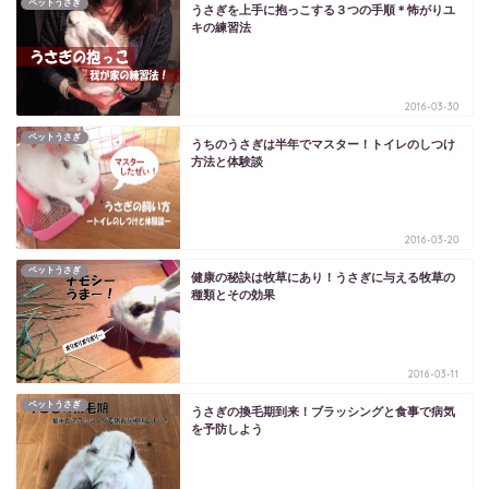
ペットうさぎ
うさぎを上手に抱っこする３つの手順＊怖がりユ
キの練習法
2016-03-30
ペットうさぎ
うちのうさぎは半年でマスター！トイレのしつけ
方法と体験談
2016-03-20
ペットうさぎ
健康の秘訣は牧草にあり！うさぎに与える牧草の
種類とその効果
2016-03-11
ペットうさぎ
うさぎの換毛期到来！ブラッシングと食事で病気
を予防しよう