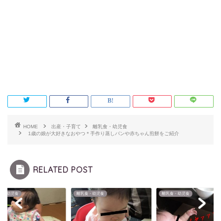
HOME
出産・子育て
離乳食・幼児食
1歳の娘が大好きなおやつ＊手作り蒸しパンや赤ちゃん煎餅をご紹介
RELATED POST
食・幼児食
離乳食・幼児食
離乳食・幼児食