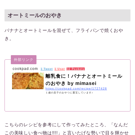
オートミールのおやき
バナナとオートミールを混ぜて、フライパンで焼くおや
き。
外部リンク
cookpad.com
1 Tweet
1 User
32 Pockets
離乳食に！バナナとオートミール
のおやき by mimasei
https://cookpad.com/recipe/1727428
１歳の息子のおやつに重宝しています♪
こちらのレシピを参考にして作ってみたところ、「なんだ
この美味しい食べ物は!!!!」と言いたげな勢いで目を輝かせ