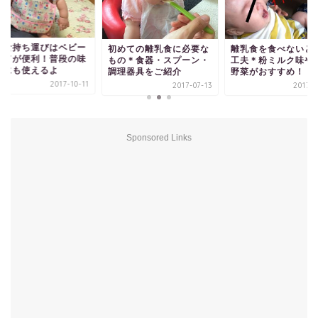
乳食持ち運びはベビー
初めての離乳食に必要な
離乳食を食べないと
ードが便利！普段の味
もの＊食器・スプーン・
工夫＊粉ミルク味や
けにも使えるよ
調理器具をご紹介
野菜がおすすめ！
2017-10-11
2017-07-13
2017-0
Sponsored Links