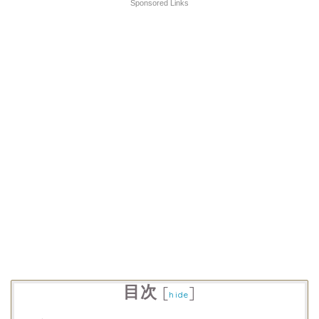
Sponsored Links
目次
[
]
hide