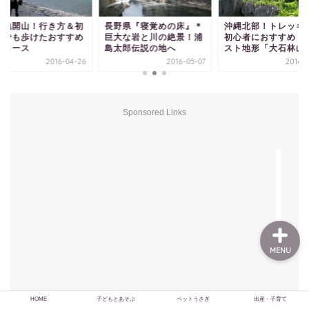
高地開山！行き方＆初
長野県『寝覚めの床』＊
沖縄北部！トレッキ
てでも歩けたおすすめ
巨大な岩と川の絶景！浦
初心者におすすめ！
策コース
島太郎伝説の地へ
スト地形「大石林山
HOME
2016-04-26
2016-05-07
2016-0
子どもとあそぶ
Sponsored Links
ペットうさぎ
出産・子育て
MENU
HOME
子どもとあそぶ
ペットうさぎ
出産・子育て