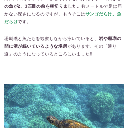
の魚が2、3匹目の前を横切りました。
数メートルで足は届
かない深さになるのですが、もうそこは
サンゴだらけ。魚
だらけ
です。
珊瑚礁と魚たちを観察しながら泳いでいると、
岩や珊瑚の
間に溝が続いているような場所
があります。その「通り
道」のようになっているところにいました!!