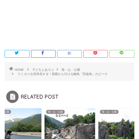
HOME
子どもとあそぶ
海・山・公園
ウミガメ出現率高すぎ！那覇から行ける離島「阿嘉島」のビーチ
RELATED POST
山・公園
海・山・公園
海・山・公園